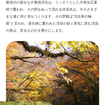
菊池川の源をなす菊池渓谷は、うっそうとした天然生広葉
樹で覆われ、その間をぬって流れる伏流水は、大小さまざ
まな瀬と渕と滝をつくります。その景観は”渓谷美の極
致”と言われ、原生林に覆われた渓谷の妙と変化に富む渓流
の美は、見る人の心を豊かにします。