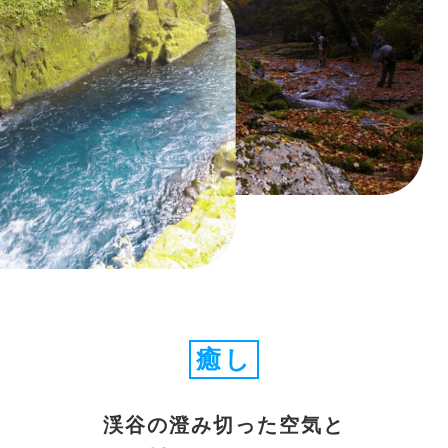
癒し
渓谷の澄み切った空気と