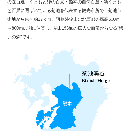
の森百選・くまもと緑の百景・
熊本の自然百選・新くまも
と百景に
選ばれている菊池を代表する観光名所で、
菊池市
街地から東へ約17ｋｍ、
阿蘇外輪山の北西部の標高500ｍ
～800ｍの間に位置し、
約1,193haの広大な面積からなる“憩
いの森”です。