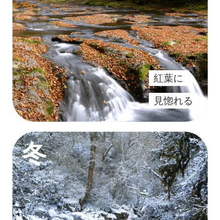
紅葉に
見惚れる
冬