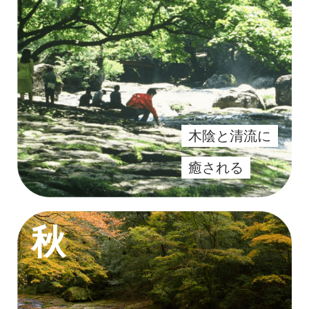
木陰と清流に
癒される
秋