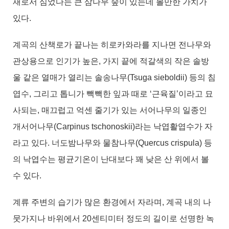
재로서 심었다는 큰 삼나무 숲이 있는데 볼만한 가치가
있다.
계곡의 산책로가 끝나는 히로카와라를 지나면 전나무와
관상용으로 인기가 높은, 가지 끝에 적갈색의 작은 솔방
울 같은 열매가 열리는 솔송나무(Tsuga sieboldii) 등의 침
엽수, 그리고 톱니가 빽빽한 잎과 때로 ‘근육질’이라고 묘
사되는, 매끄럽고 억센 줄기가 있는 서어나무의 일종인
개서어나무(Carpinus tschonoskii)라는 낙엽활엽수가 자
라고 있다. 너도밤나무와 물참나무(Quercus crispula) 등
의 낙엽수는 평균기온이 난대보다 꽤 낮은 산 위에서 볼
수 있다.
계류 주변의 습기가 많은 환경에서 자라며, 계곡 내의 나
뭇가지나 바위에서 20센티미터 정도의 길이로 선명한 녹