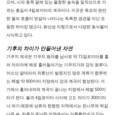
으며, 시의 동쪽 끝에 있는 울창한 숲속을 일직선으로 가
르는 총길이 4킬로미터의 계곡이다. 이곳은 폭포와 완만
한 물의 흐름이 번갈아 나타나는 독특한 경관을 지닌 조
용한 하이킹 명소다. 화산성 지형으로서 다양한 동식물이
서식하고 있다.
기후의 차이가 만들어낸 자연
기쿠치 계곡은 기쿠치 평야를 남서로 약 71킬로미터를 흘
러 아리아케 해로 흘러들어가는 기쿠치가와 강의 원류다.
아소산 칼데라의 외륜산이 발원지인 많은 계류가 합류하
는 해발 약 800미터 지점에서 강과 계곡이 형성된다. 거
기에서 흘러내려와 계곡이 끝나는 지점에서 해발 500미
터가 된다. 불과 4킬로미터 사이에 고도 차이가 300미터
나 되기 때문에 상류의 한랭한 지역에서는 전나무와 떡갈
나무 숲, 하류의 온난한 지역에서는 상록활엽수가 있는