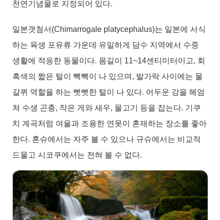
천연기념물로 지정되어 있다.
일본갯첨서(Chimarrogale platycephalus)는 일본에 서식
하는 육생 포유류 가운데 유일하게 담수 지역에서 수중
생활에 적응한 동물이다. 몸길이 11~14센티미터이고, 회
흑색의 짧은 털이 빽빽이 나 있으며, 발가락 사이에는 물
갈퀴 역할을 하는 뻣뻣한 털이 나 있다. 어두운 강을 헤엄
쳐 수생 곤충, 작은 게와 새우, 물고기 등을 잡는다. 기쿠
치 계곡처럼 여울과 조용한 연못이 혼재하는 장소를 좋아
한다. 혼슈에서는 자주 볼 수 있으나 규슈에서는 비교적
드물고 시코쿠에서는 전혀 볼 수 없다.